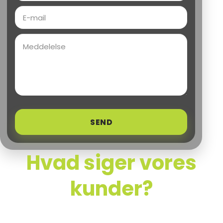
SEND
Hvad siger vores
kunder?